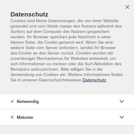
Skip to main content
Skip to page footer
×
Datenschutz
Cookies sind kleine Datenmengen, die von einer Website
gesendet und vom Webb rowser des Nutzers während des
Surfens auf dem Computer des Nutzers gespeichert
werden. Ihr Browser speichert jede Nachricht in einer
kleinen Datei, die Cookie genannt wird. Wenn Sie eine
weitere Seite vom Server anfordern, sendet Ihr Browser
das Cookie an den Server zurück. Cookies wurden als
Kurse nach Themen
zuverlässiger Mechanismus für Websites entwickelt, um
sich Informationen zu merken oder die Surf-Aktivitäten des
Benutzers aufzuzeichnen. Bitte willigen Sie in die
Verwendung von Cookies ein. Weitere Informationen finden
Loading...
Sie in unseren Datenschutzhinweisen.
Datenschutz
Filter
Notwendig
Wochentage
Matomo
Tageszeiten