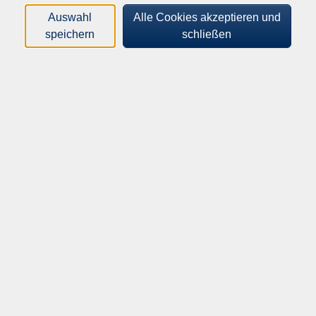
Auswahl
Alle Cookies akzeptieren und
Orte
speichern
schließen
Dozenten*innen
Zeitraum
nur buchbare
nur beginnende
Kurse (
1217
)
Loading...
Sortierung
Bildungswerkstatt
Di .
22.09.2026
14:00
Uhr
vhs Herrenberg