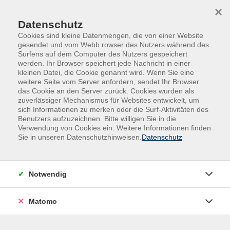
Skip to main content
Skip to page footer
×
Datenschutz
Cookies sind kleine Datenmengen, die von einer Website
gesendet und vom Webb rowser des Nutzers während des
Surfens auf dem Computer des Nutzers gespeichert
werden. Ihr Browser speichert jede Nachricht in einer
kleinen Datei, die Cookie genannt wird. Wenn Sie eine
weitere Seite vom Server anfordern, sendet Ihr Browser
das Cookie an den Server zurück. Cookies wurden als
Fehlende Parameter!
zuverlässiger Mechanismus für Websites entwickelt, um
sich Informationen zu merken oder die Surf-Aktivitäten des
Benutzers aufzuzeichnen. Bitte willigen Sie in die
Verwendung von Cookies ein. Weitere Informationen finden
Sie in unseren Datenschutzhinweisen.
Datenschutz
Inhalte
Startseite
Notwendig
Über uns
Informationen
Matomo
Außenstellen