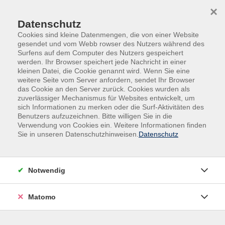
Skip to main content
Skip to page footer
×
Datenschutz
Cookies sind kleine Datenmengen, die von einer Website
gesendet und vom Webb rowser des Nutzers während des
Surfens auf dem Computer des Nutzers gespeichert
werden. Ihr Browser speichert jede Nachricht in einer
kleinen Datei, die Cookie genannt wird. Wenn Sie eine
weitere Seite vom Server anfordern, sendet Ihr Browser
das Cookie an den Server zurück. Cookies wurden als
Loading...
zuverlässiger Mechanismus für Websites entwickelt, um
sich Informationen zu merken oder die Surf-Aktivitäten des
Benutzers aufzuzeichnen. Bitte willigen Sie in die
Verwendung von Cookies ein. Weitere Informationen finden
Sie in unseren Datenschutzhinweisen.
Datenschutz
Inhalte
Notwendig
Startseite
Über uns
Informationen
Matomo
Außenstellen