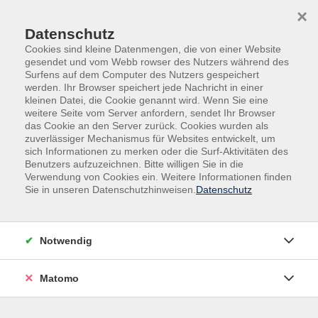
Skip to main content
Skip to page footer
×
Datenschutz
Cookies sind kleine Datenmengen, die von einer Website
gesendet und vom Webb rowser des Nutzers während des
Surfens auf dem Computer des Nutzers gespeichert
werden. Ihr Browser speichert jede Nachricht in einer
kleinen Datei, die Cookie genannt wird. Wenn Sie eine
weitere Seite vom Server anfordern, sendet Ihr Browser
das Cookie an den Server zurück. Cookies wurden als
zuverlässiger Mechanismus für Websites entwickelt, um
sich Informationen zu merken oder die Surf-Aktivitäten des
KinderFREIZEIT auf dem Alten Rain
Benutzers aufzuzeichnen. Bitte willigen Sie in die
Verwendung von Cookies ein. Weitere Informationen finden
4. Woche
Sie in unseren Datenschutzhinweisen.
Datenschutz
Hast du Lust, gemeinsam mit anderen den Wald zu
erkunden, zu spielen, zu toben, zu singen und die Natur
zu entdecken?
Notwendig
Dann bist du bei uns genau richtig! Freu dich auf eine
spannende Woche voller Abenteuer, bei der du neue
Matomo
Freunde triffst, ein Waldlager baust, kreativ wirst beim
Malen und Basteln und jede Menge Spaß hast.