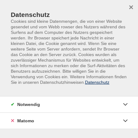
Skip to main content
Skip to page footer
×
Datenschutz
Cookies sind kleine Datenmengen, die von einer Website
gesendet und vom Webb rowser des Nutzers während des
Surfens auf dem Computer des Nutzers gespeichert
werden. Ihr Browser speichert jede Nachricht in einer
kleinen Datei, die Cookie genannt wird. Wenn Sie eine
weitere Seite vom Server anfordern, sendet Ihr Browser
das Cookie an den Server zurück. Cookies wurden als
zuverlässiger Mechanismus für Websites entwickelt, um
sich Informationen zu merken oder die Surf-Aktivitäten des
Abenteuerland vom CVJM
Benutzers aufzuzeichnen. Bitte willigen Sie in die
Verwendung von Cookies ein. Weitere Informationen finden
6. Woche /AUSGEBUCHT
Sie in unseren Datenschutzhinweisen.
Datenschutz
Im „Abenteuerland“ erwartet Dich eine Woche voller
Abenteuer mit vielen kleinen und großen Erlebnissen.
„Abenteuerland“, das bedeutet: Spaß und viel Action,
Notwendig
Gemeinschaft mit anderen, im Team
Herausforderungen bestehen, Natur erleben sowie
Matomo
Raum für deine Kreativität.