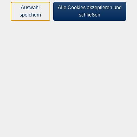
Auswahl
Alle Cookies akzeptieren und
Orte
speichern
schließen
Dozenten*innen
Zeitraum
nur buchbare
nur beginnende
Kurse (
1217
)
Loading...
Sortierung
Bildungswerkstatt
Di .
22.09.2026
14:00
Uhr
vhs Herrenberg