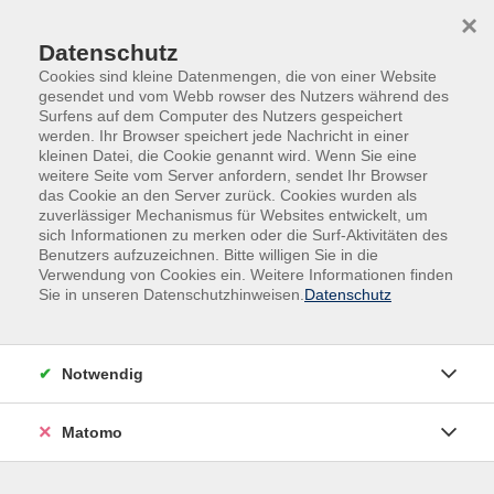
Skip to main content
Skip to page footer
×
Datenschutz
Cookies sind kleine Datenmengen, die von einer Website
gesendet und vom Webb rowser des Nutzers während des
Surfens auf dem Computer des Nutzers gespeichert
werden. Ihr Browser speichert jede Nachricht in einer
kleinen Datei, die Cookie genannt wird. Wenn Sie eine
weitere Seite vom Server anfordern, sendet Ihr Browser
das Cookie an den Server zurück. Cookies wurden als
Kurse nach Themen
zuverlässiger Mechanismus für Websites entwickelt, um
sich Informationen zu merken oder die Surf-Aktivitäten des
Benutzers aufzuzeichnen. Bitte willigen Sie in die
Verwendung von Cookies ein. Weitere Informationen finden
Loading...
Sie in unseren Datenschutzhinweisen.
Datenschutz
Filter
Notwendig
Wochentage
Matomo
Tageszeiten