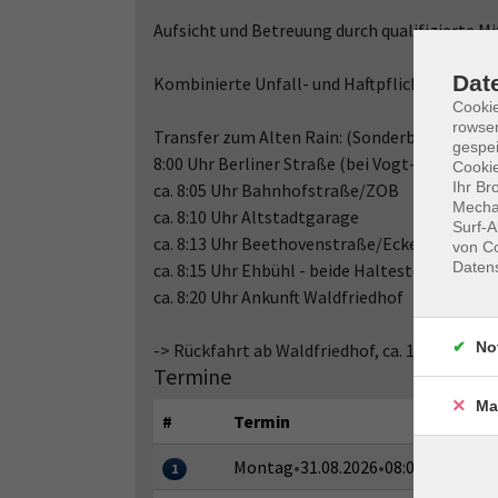
Aufsicht und Betreuung durch qualifizierte M
Dat
Kombinierte Unfall- und Haftpflichtversicheru
Cooki
rowse
Transfer zum Alten Rain: (Sonderbus > nur d
gespei
8:00 Uhr Berliner Straße (bei Vogt-Hess-Schu
Cookie
Ihr Br
ca. 8:05 Uhr Bahnhofstraße/ZOB
Mechan
ca. 8:10 Uhr Altstadtgarage
Surf-A
ca. 8:13 Uhr Beethovenstraße/Ecke Brahmss
von Co
Daten
ca. 8:15 Uhr Ehbühl - beide Haltestellen
ca. 8:20 Uhr Ankunft Waldfriedhof
No
-> Rückfahrt ab Waldfriedhof, ca. 15:55 Uhr
Termine
Ma
#
Termin
Montag
•
31.08.2026
•
08:00–16:00 Uh
1