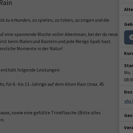
Rain
Alt
 zu erkunden, zu spielen, zu toben, zu singen und die
Geb
 auf eine spannende Woche voller Abenteuer, bei der du neue
 wirst beim Malen und Basteln und jede Menge Spaß hast.
essliche Momente in der Natur!
Kur
Star
d enthält folgende Leistungen:
Mo. 
08:0
r, für 6- bis 11-Jährige auf dem Alten Rain (max. 45
Doz
vhs
use, sowie eine gefüllte Trinkflasche (Bitte alles
Gesc
en.
Ver