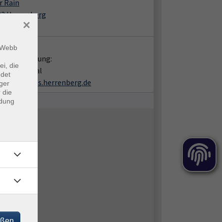
r Rain
83 Herrenberg
×
nhütte
takt:
m Webb
liche Beratung:
ei, die
uela Thukral
ndet
Thukral@vhs.herrenberg.de
ger
 die
ndung
eßen