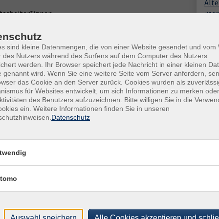
Alte
itarbeiter*innen
710
Jah
enschutz
ng für die Zeit des Aufenthaltes.
Kon
es sind kleine Datenmengen, die von einer Website gesendet und vo
r des Nutzers während des Surfens auf dem Computer des Nutzers
Fach
iese Haltestellen werden angefahren)
chert werden. Ihr Browser speichert jede Nachricht in einer kleinen Dat
Man
le)
 genannt wird. Wenn Sie eine weitere Seite vom Server anfordern, se
owser das Cookie an den Server zurück. Cookies wurden als zuverlässi
ismus für Websites entwickelt, um sich Informationen zu merken oder
ktivitäten des Benutzers aufzuzeichnen. Bitte willigen Sie in die Verwe
traße
okies ein. Weitere Informationen finden Sie in unseren
schutzhinweisen.
Datenschutz
twendig
tomo
Ort / Raum
r
Alter Rain
Auswahl speichern
Alle Cookies akzeptieren und schli