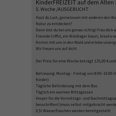
KinderFREIZEIT auf dem Alten 
5. Woche /AUSGEBUCHT
Hast du Lust, gemeinsam mit anderen den Wald
Natur zu entdecken?
Dann bist du bei uns genau richtig! Freu dich
Freunde triffst, ein Waldlager baust, kreativ
Komm mit uns in den Wald und erlebe unverg
Wir freuen uns auf dich!
Der Preis für eine Woche beträgt 125,00 € un
Betreuung: Montag - Freitag von 8:00–16:00 Uh
Kinder)
Tägliche Beförderung mit dem Bus
Täglich ein warmes Mittagessen
Vesper für die Vormittags- und Nachmittagspa
besschriften! )muss selbst mitgebracht werd
0,5l Wasserflaschen werden bereitgestellt