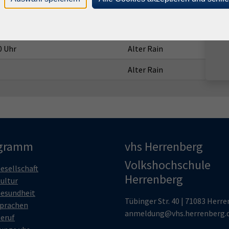
hr
Alter Rain
Uhr
Alter Rain
0 Uhr
Alter Rain
Alter Rain
gramm
vhs Herrenberg
Volkshochschule
esellschaft
Herrenberg
ultur
esundheit
Tübinger Str. 40 | 71083 Herr
prachen
anmeldung@vhs.herrenberg.
eruf