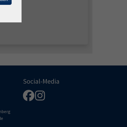
Social-Media
enberg
de