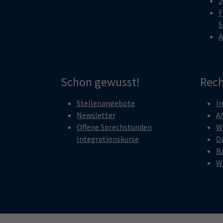
J
F
S
A
Schon gewusst!
Rech
Stellenangebote
I
Newsletter
A
Offene Sprechstunden
W
Integrationskurse
D
Ba
W