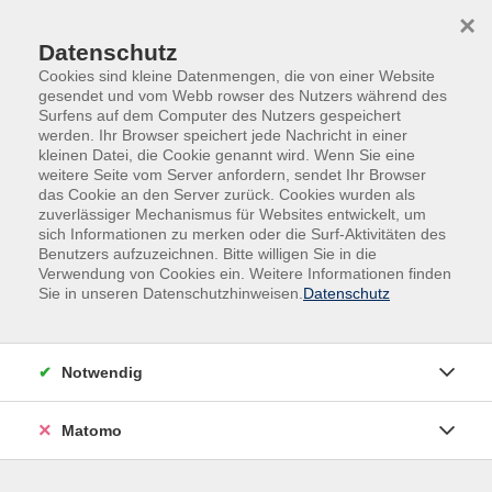
Skip to main content
Skip to page footer
×
Datenschutz
Cookies sind kleine Datenmengen, die von einer Website
gesendet und vom Webb rowser des Nutzers während des
Surfens auf dem Computer des Nutzers gespeichert
werden. Ihr Browser speichert jede Nachricht in einer
kleinen Datei, die Cookie genannt wird. Wenn Sie eine
weitere Seite vom Server anfordern, sendet Ihr Browser
das Cookie an den Server zurück. Cookies wurden als
zuverlässiger Mechanismus für Websites entwickelt, um
sich Informationen zu merken oder die Surf-Aktivitäten des
Digitales Camp in den Sommerferien
Benutzers aufzuzeichnen. Bitte willigen Sie in die
Verwendung von Cookies ein. Weitere Informationen finden
für Kinder von 8 - 12 Jahren - AUSGEBUCHT
Sie in unseren Datenschutzhinweisen.
Datenschutz
Digitale Woche zum Ausprobieren verschiedener
Techniken am PC:
- Trickfilm erstellen (über die App stop motion am
Notwendig
Tablet/Smartphone)
- Spiele programmieren mit Scratch
Matomo
- Roboter bewegen über die Simulation von Open
Roberta