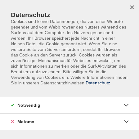
Skip to main content
Skip to page footer
×
Datenschutz
Cookies sind kleine Datenmengen, die von einer Website
gesendet und vom Webb rowser des Nutzers während des
Surfens auf dem Computer des Nutzers gespeichert
werden. Ihr Browser speichert jede Nachricht in einer
kleinen Datei, die Cookie genannt wird. Wenn Sie eine
weitere Seite vom Server anfordern, sendet Ihr Browser
vhs Gäufelden
das Cookie an den Server zurück. Cookies wurden als
zuverlässiger Mechanismus für Websites entwickelt, um
Sindlinger Straße 28
sich Informationen zu merken oder die Surf-Aktivitäten des
Benutzers aufzuzeichnen. Bitte willigen Sie in die
71126 Gäufelden-Nebringen
Verwendung von Cookies ein. Weitere Informationen finden
Sie in unseren Datenschutzhinweisen.
Datenschutz
Birgit Wenzel, Corinna Vater
Telefon:
07032/9920-91
Fax: 07032/9920-92
Notwendig
vhs@gaeufelden.de
https://vhs.gaeufelden.de
Matomo