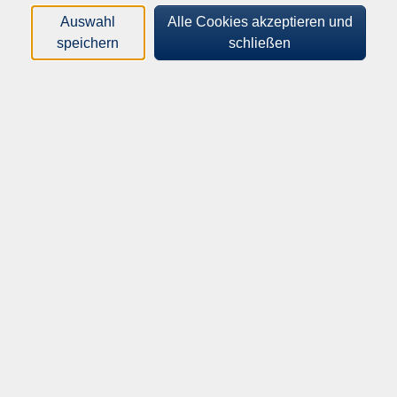
Inhalte
Auswahl
Alle Cookies akzeptieren und
speichern
schließen
Startseite
Über uns
Informationen
Außenstellen
Programm
Gesellschaft
Kultur
Gesundheit
Sprachen
Beruf
Junge vhs
Fortbildungsprogramm Stadtverwaltung
Außenstellen