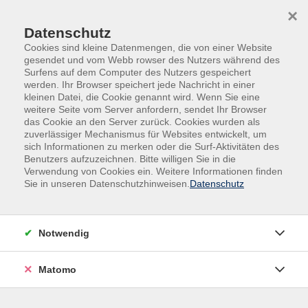
Skip to main content
Skip to page footer
×
Datenschutz
Cookies sind kleine Datenmengen, die von einer Website
gesendet und vom Webb rowser des Nutzers während des
Surfens auf dem Computer des Nutzers gespeichert
werden. Ihr Browser speichert jede Nachricht in einer
kleinen Datei, die Cookie genannt wird. Wenn Sie eine
weitere Seite vom Server anfordern, sendet Ihr Browser
Felsland - Wissenswertes für die Kunden
das Cookie an den Server zurück. Cookies wurden als
zuverlässiger Mechanismus für Websites entwickelt, um
Anforderungen und Voraussetzungen
sich Informationen zu merken oder die Surf-Aktivitäten des
Benutzers aufzuzeichnen. Bitte willigen Sie in die
Der
Schnupperkurstag
ist speziell als Startermodul
Verwendung von Cookies ein. Weitere Informationen finden
Sie in unseren Datenschutzhinweisen.
Datenschutz
konzipiert um einen ersten Einblick zum Skilanglaufen und
vor allem ein Gefühl für das Gleichgewicht zu erhalten.
(*Kurs für Teilnehmer mit Grundkondition vom Wandern
Notwendig
oder Walken. Es sind keine speziellen Technikkenntnisse
erforderlich)
Matomo
Die
Langlauf-Basiskurse
Modul A und B sind für alle
Interessenten gedacht, die eine sportlichere klassische