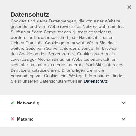
Skip to main content
Skip to page footer
×
Datenschutz
Cookies sind kleine Datenmengen, die von einer Website
gesendet und vom Webb rowser des Nutzers während des
Surfens auf dem Computer des Nutzers gespeichert
werden. Ihr Browser speichert jede Nachricht in einer
kleinen Datei, die Cookie genannt wird. Wenn Sie eine
weitere Seite vom Server anfordern, sendet Ihr Browser
das Cookie an den Server zurück. Cookies wurden als
Kurse nach Themen
zuverlässiger Mechanismus für Websites entwickelt, um
sich Informationen zu merken oder die Surf-Aktivitäten des
Benutzers aufzuzeichnen. Bitte willigen Sie in die
Loading...
Verwendung von Cookies ein. Weitere Informationen finden
Sie in unseren Datenschutzhinweisen.
Datenschutz
Filter
Notwendig
Wochentage
Matomo
Tageszeiten