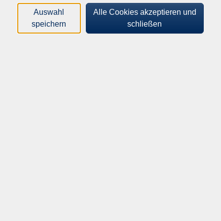
Auswahl
Alle Cookies akzeptieren und
Orte
speichern
schließen
Dozenten*innen
Zeitraum
nur buchbare
nur beginnende
Loading...
Kurse (
64
)
Sortierung
MamaSporty
Fitness für Mütter mit Kind
Fr .
18.09.2026
09:20
Uhr
Rathaus