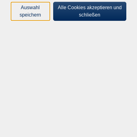
Auswahl
Alle Cookies akzeptieren und
speichern
schließen
Natalia Puri
Filter
nur buchbare
nur beginnende
Loading...
Kurse (
4
)
Sortierung
Deutsch Abendkurs Niveau
A2.1, Block 1
Für Teilnehmende mit Vorkenntnissen
Di .
22.09.2026
18:15
Uhr
Theodor-Schüz-Realschule