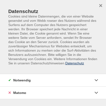
Skip to main content
Skip to page footer
×
Datenschutz
Cookies sind kleine Datenmengen, die von einer Website
gesendet und vom Webb rowser des Nutzers während des
Surfens auf dem Computer des Nutzers gespeichert
werden. Ihr Browser speichert jede Nachricht in einer
kleinen Datei, die Cookie genannt wird. Wenn Sie eine
weitere Seite vom Server anfordern, sendet Ihr Browser
Übersicht Dozierende
das Cookie an den Server zurück. Cookies wurden als
zuverlässiger Mechanismus für Websites entwickelt, um
sich Informationen zu merken oder die Surf-Aktivitäten des
Benutzers aufzuzeichnen. Bitte willigen Sie in die
Dozierende A-Z
Verwendung von Cookies ein. Weitere Informationen finden
Sie in unseren Datenschutzhinweisen.
Datenschutz
Martina Schmid
Notwendig
Filter
Matomo
nur buchbare
nur beginnende