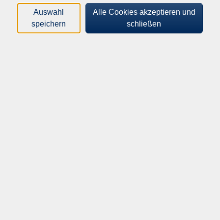
Loading...
Kurse (
2
)
Auswahl
Alle Cookies akzeptieren und
speichern
schließen
Sortierung
Von Kindern und Hunden -
Begegnung mit Freude und
Respekt
Erlernen wichtiger Regeln im Umgang
zwischen Kindern und (fremden) Hunden, um
Missverständnisse zu vermeiden
Fr .
13.11.2026
15:00
Uhr
vhs unterwegs
Von Kindern und Hunden -
Begegnung mit Freude und
Respekt