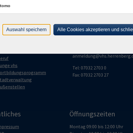
tomo
gramm
vhs Herrenberg
Volkshochschule
esellschaft
Auswahl speichern
Alle Cookies akzeptieren und schli
Herrenberg
ultur
esundheit
Tübinger Str. 40 | 71083 Herr
prachen
anmeldung@vhs.herrenberg.
eruf
unge vhs
Tel: 07032 2703 0
ortbildungsprogramm
Fax: 07032 2703 27
tadtverwaltung
ußenstellen
tliches
Öffnungszeiten
mpressum
Montag 09:00 bis 12:00 Uhr