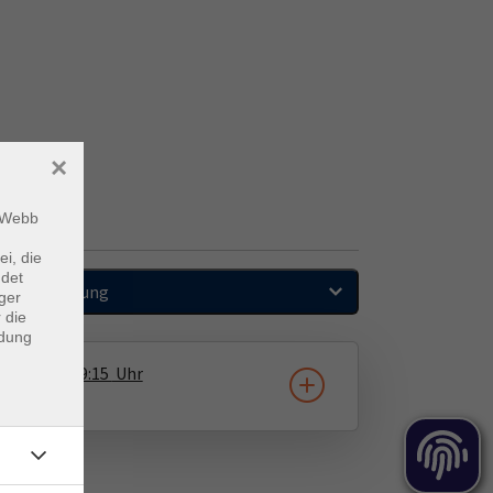
×
m Webb
ei, die
ndet
Sortierung
ger
 die
ndung
3.09.2026
19:15
Uhr
Herrenberg