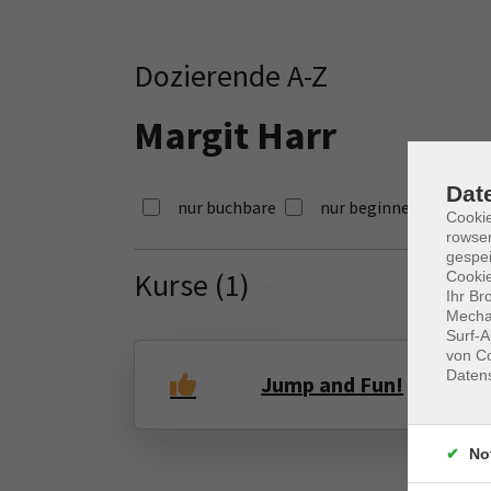
Dozierende A-Z
Margit Harr
Dat
nur buchbare
nur beginnende
Cooki
rowse
gespei
Kurse (
1
)
Cookie
Loading...
Ihr Br
Mechan
Surf-A
von Co
Daten
Jump and Fun!
No