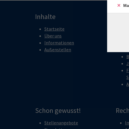
Ma
Inhalte
Pro
Startseite
G
Über uns
K
Informationen
G
Außenstellen
S
B
J
F
S
A
Schon gewusst!
Rech
Stellenangebote
I