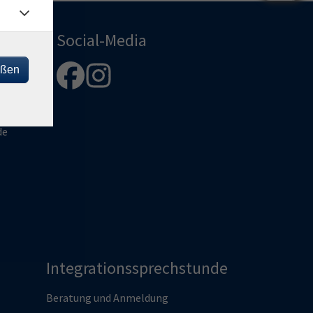
Social-Media
eßen
enberg
de
Integrationssprechstunde
Beratung und Anmeldung