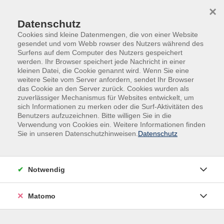
Skip to main content
Skip to page footer
×
Datenschutz
Cookies sind kleine Datenmengen, die von einer Website
gesendet und vom Webb rowser des Nutzers während des
Surfens auf dem Computer des Nutzers gespeichert
werden. Ihr Browser speichert jede Nachricht in einer
kleinen Datei, die Cookie genannt wird. Wenn Sie eine
weitere Seite vom Server anfordern, sendet Ihr Browser
Übersicht Dozierende
das Cookie an den Server zurück. Cookies wurden als
zuverlässiger Mechanismus für Websites entwickelt, um
sich Informationen zu merken oder die Surf-Aktivitäten des
Benutzers aufzuzeichnen. Bitte willigen Sie in die
Dozierende A-Z
Verwendung von Cookies ein. Weitere Informationen finden
Sie in unseren Datenschutzhinweisen.
Datenschutz
Lynn-Ann Gauger
Notwendig
Filter
Matomo
nur buchbare
nur beginnende