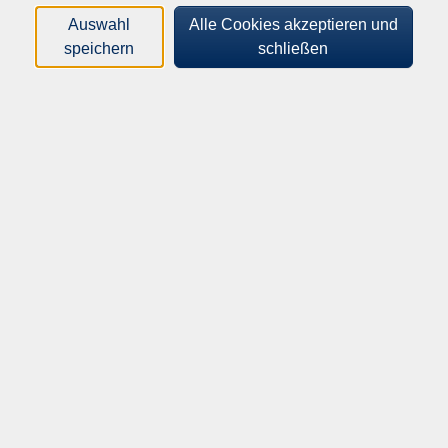
Loading...
Kurse (
5
)
Auswahl
Alle Cookies akzeptieren und
speichern
schließen
Sortierung
Brush up your English
English Conversation Niveau B1
Mo .
21.09.2026
10:10
Uhr
Samariterstift
Englisch für Anfänger*innen
A2.2
mit guten Vorkenntnissen
Mo .
21.09.2026
11:20
Uhr
Samariterstift