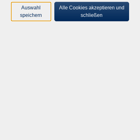
Auswahl
Alle Cookies akzeptieren und
speichern
schließen
Freda Blob
Dozentin im Fachbereich Kultur mit Kursen zu
experimenteller Gestaltung: "Kreativität im Skizzenbuch",
"Mixed Media: Von der Farbe zur Abstraktion", "Zeichnen
nach Paul Klee", "Das Expressive Portrait mit Ein-Linien-
Zeichnen (One Line Drawing)" u.a.
Was die Kurse von Frau Blob besondes macht, ist ihr
beruflicher Hintergrund in Mindfulness und Expressive Arts.
Beim achtsamen Gestalten im freien Selbstausdruck darf
der Körper mit beteiligt sein: Atem und Bewegung von
Pinsel oder Stift auf Papier sind dann eins.