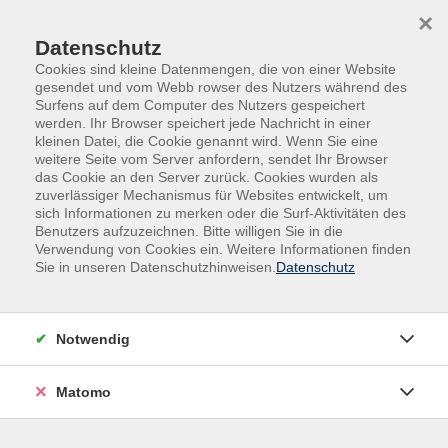
Skip to main content
Skip to page footer
×
Datenschutz
Cookies sind kleine Datenmengen, die von einer Website
gesendet und vom Webb rowser des Nutzers während des
Surfens auf dem Computer des Nutzers gespeichert
werden. Ihr Browser speichert jede Nachricht in einer
kleinen Datei, die Cookie genannt wird. Wenn Sie eine
weitere Seite vom Server anfordern, sendet Ihr Browser
Übersicht Dozierende
das Cookie an den Server zurück. Cookies wurden als
zuverlässiger Mechanismus für Websites entwickelt, um
sich Informationen zu merken oder die Surf-Aktivitäten des
Benutzers aufzuzeichnen. Bitte willigen Sie in die
Dozierende A-Z
Verwendung von Cookies ein. Weitere Informationen finden
Sie in unseren Datenschutzhinweisen.
Datenschutz
Elke Micul
Notwendig
Filter
Matomo
nur buchbare
nur beginnende