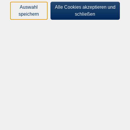
Loading...
Kurse (
2
)
Auswahl
Alle Cookies akzeptieren und
speichern
schließen
Sortierung
Starker Rücken - starke Mitte
Mo .
21.09.2026
18:30
Uhr
Albert-Schweitzer-Schule
Starker Rücken - starke Mitte
Mo .
21.09.2026
19:30
Uhr
Albert-Schweitzer-Schule