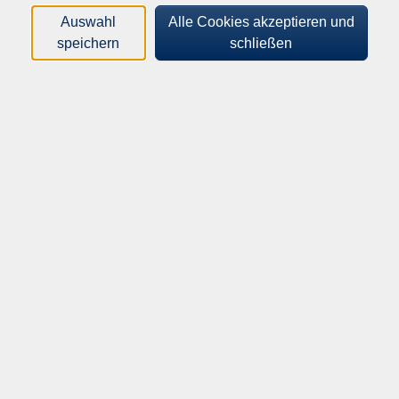
Loading...
Kurse (
1
)
Auswahl
Alle Cookies akzeptieren und
speichern
schließen
Sortierung
Bildungswerkstatt der
Volkshochschule
Vortragsreihe mit intensivem Austausch für
alle
Mi .
07.10.2026
13:00
Uhr
Villa Schwalbenhof
Inhalte
Startseite