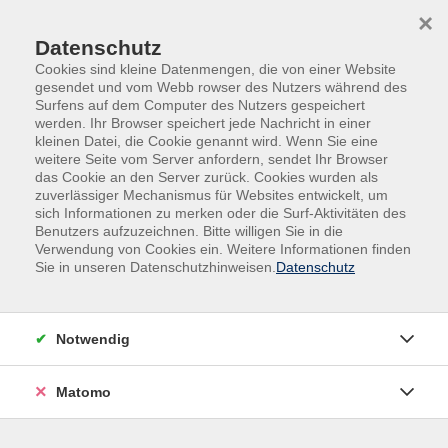
Skip to main content
Skip to page footer
×
Datenschutz
Cookies sind kleine Datenmengen, die von einer Website
gesendet und vom Webb rowser des Nutzers während des
Surfens auf dem Computer des Nutzers gespeichert
werden. Ihr Browser speichert jede Nachricht in einer
kleinen Datei, die Cookie genannt wird. Wenn Sie eine
weitere Seite vom Server anfordern, sendet Ihr Browser
Übersicht Dozierende
das Cookie an den Server zurück. Cookies wurden als
zuverlässiger Mechanismus für Websites entwickelt, um
sich Informationen zu merken oder die Surf-Aktivitäten des
Benutzers aufzuzeichnen. Bitte willigen Sie in die
Dozierende A-Z
Verwendung von Cookies ein. Weitere Informationen finden
Sie in unseren Datenschutzhinweisen.
Datenschutz
Dr. Thomas Held
Notwendig
Filter
Matomo
nur buchbare
nur beginnende