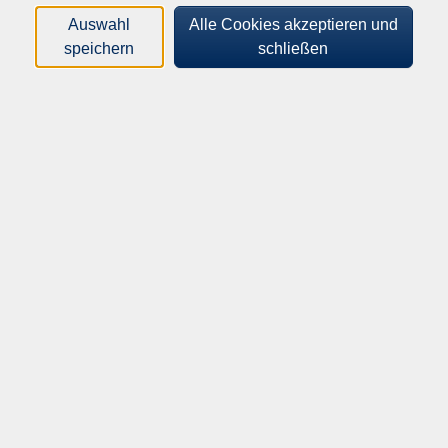
Loading...
Kurse (
3
)
Auswahl
Alle Cookies akzeptieren und
speichern
schließen
Sortierung
NeuroSport
Ein Bewegungsangebot für Menschen mit
neurologischen Erkrankungen wie Parkinson,
Schlaganfall oder Multiple Sklerose
Mo .
06.07.2026
10:15
Uhr
vhs Herrenberg
​,
vhs Herrenberg
LungenSport - Lungensport
macht fit zum Atmen!
Für alle Betroffenen mit chronischer
Bronchitis, COPD, Asthma und anderen
Atemwegserkrankungen
Mo .
06.07.2026
09:30
Uhr