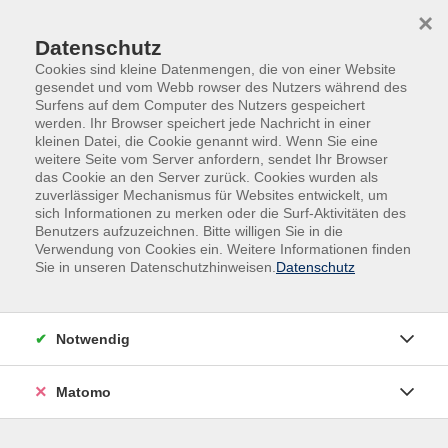
Skip to main content
Skip to page footer
×
Datenschutz
Cookies sind kleine Datenmengen, die von einer Website
gesendet und vom Webb rowser des Nutzers während des
Surfens auf dem Computer des Nutzers gespeichert
werden. Ihr Browser speichert jede Nachricht in einer
kleinen Datei, die Cookie genannt wird. Wenn Sie eine
weitere Seite vom Server anfordern, sendet Ihr Browser
Übersicht Dozierende
das Cookie an den Server zurück. Cookies wurden als
zuverlässiger Mechanismus für Websites entwickelt, um
sich Informationen zu merken oder die Surf-Aktivitäten des
Benutzers aufzuzeichnen. Bitte willigen Sie in die
Dozierende A-Z
Verwendung von Cookies ein. Weitere Informationen finden
Sie in unseren Datenschutzhinweisen.
Datenschutz
Claudia Raible
Notwendig
Filter
Matomo
nur buchbare
nur beginnende