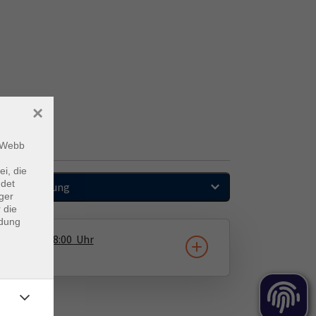
×
m Webb
ei, die
ndet
Sortierung
ger
 die
ndung
26.11.2026
08:00
Uhr
rwerk