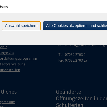
tomo
gramm
vhs Herrenberg
Volkshochschule
esellschaft
Auswahl speichern
Alle Cookies akzeptieren und schli
Herrenberg
ultur
esundheit
Tübinger Str. 40 | 71083 Herr
prachen
anmeldung@vhs.herrenberg.
eruf
unge vhs
Tel: 07032 2703 0
ortbildungsprogramm
Fax: 07032 2703 27
tadtverwaltung
ußenstellen
tliches
Geänderte
Öffnungszeiten in de
mpressum
Schulferien