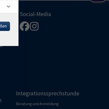
Social-Media
eßen
enberg
de
Integrationssprechstunde
n
Beratung und Anmeldung