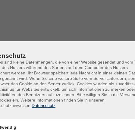
enschutz
es sind kleine Datenmengen, die von einer Website gesendet und vo
r des Nutzers während des Surfens auf dem Computer des Nutzers
chert werden. Ihr Browser speichert jede Nachricht in einer kleinen Dat
 genannt wird. Wenn Sie eine weitere Seite vom Server anfordern, se
owser das Cookie an den Server zurück. Cookies wurden als zuverlässi
ismus für Websites entwickelt, um sich Informationen zu merken oder
ktivitäten des Benutzers aufzuzeichnen. Bitte willigen Sie in die Verwe
okies ein. Weitere Informationen finden Sie in unseren
Do .
ternehmende
schutzhinweisen.
Datenschutz
Maue
twendig