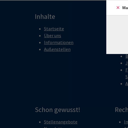
Ma
Inhalte
Pro
Startseite
G
Über uns
K
Informationen
G
Außenstellen
S
B
J
F
S
A
Schon gewusst!
Rech
Stellenangebote
I