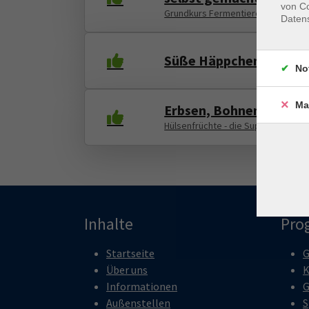
von Co
Grundkurs Fermentieren
Daten
Süße Häppchen: Energy 
No
Ma
Erbsen, Bohnen, Linsen
Hülsenfrüchte - die Superfoods in 
Inhalte
Pro
Startseite
G
Über uns
K
Informationen
G
Außenstellen
S