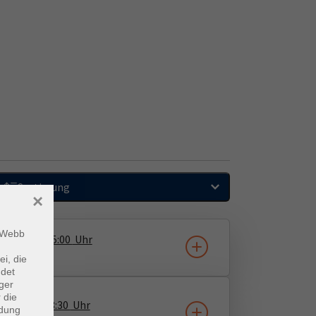
Sortierung
×
m Webb
1.10.2026
15:00
Uhr
unterwegs
ei, die
ndet
ger
 die
0.11.2026
18:30
Uhr
ndung