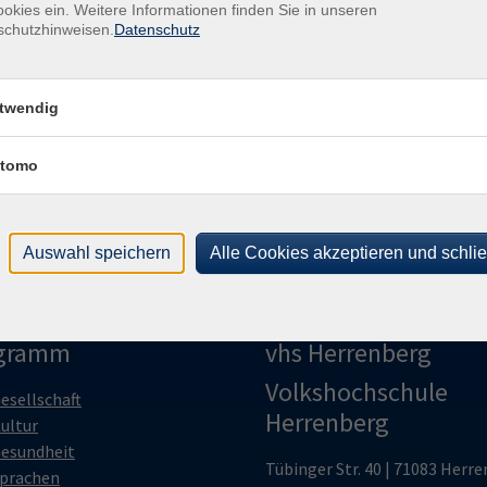
vhs 
okies ein. Weitere Informationen finden Sie in unseren
schutzhinweisen.
Datenschutz
Mo .
Balls, Pralinen & Co.
vhs 
twendig
tomo
Mo .
vhs 
der Küche
Auswahl speichern
Alle Cookies akzeptieren und schli
gramm
vhs Herrenberg
Volkshochschule
esellschaft
Herrenberg
ultur
esundheit
Tübinger Str. 40 | 71083 Herr
prachen