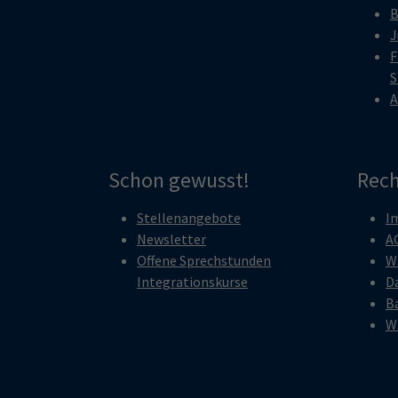
B
J
F
S
A
Schon gewusst!
Rech
Stellenangebote
I
Newsletter
A
Offene Sprechstunden
W
Integrationskurse
D
Ba
W