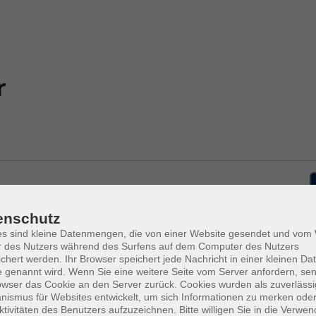
r
enschutz
es sind kleine Datenmengen, die von einer Website gesendet und vo
So .
1
ng
r des Nutzers während des Surfens auf dem Computer des Nutzers
vhs 
chert werden. Ihr Browser speichert jede Nachricht in einer kleinen Dat
 genannt wird. Wenn Sie eine weitere Seite vom Server anfordern, se
owser das Cookie an den Server zurück. Cookies wurden als zuverlässi
tel wieder entdeckt und leicht
ismus für Websites entwickelt, um sich Informationen zu merken oder
Di .
1
ktivitäten des Benutzers aufzuzeichnen. Bitte willigen Sie in die Verwe