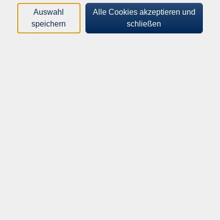
Auswahl
Alle Cookies akzeptieren und
Orte
speichern
schließen
Dozenten*innen
Zeitraum
nur buchbare
nur beginnende
Kurse (
0
)
Loading...
Sortierung
Inhalte