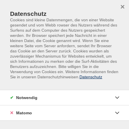
Skip to main content
Skip to page footer
×
Datenschutz
Cookies sind kleine Datenmengen, die von einer Website
gesendet und vom Webb rowser des Nutzers während des
Surfens auf dem Computer des Nutzers gespeichert
werden. Ihr Browser speichert jede Nachricht in einer
kleinen Datei, die Cookie genannt wird. Wenn Sie eine
weitere Seite vom Server anfordern, sendet Ihr Browser
das Cookie an den Server zurück. Cookies wurden als
Kurse nach Themen
zuverlässiger Mechanismus für Websites entwickelt, um
sich Informationen zu merken oder die Surf-Aktivitäten des
Benutzers aufzuzeichnen. Bitte willigen Sie in die
Loading...
Verwendung von Cookies ein. Weitere Informationen finden
Sie in unseren Datenschutzhinweisen.
Datenschutz
Filter
Notwendig
Wochentage
Matomo
Tageszeiten