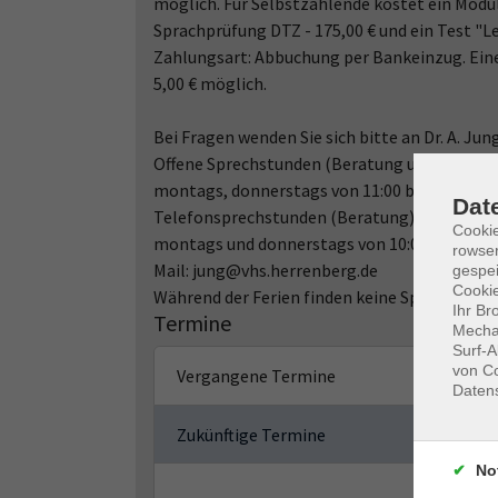
möglich. Für Selbstzahlende kostet ein Modul
Sprachprüfung DTZ - 175,00 € und ein Test "Le
Zahlungsart: Abbuchung per Bankeinzug. Ein
5,00 € möglich.
Bei Fragen wenden Sie sich bitte an Dr. A. Jung
Offene Sprechstunden (Beratung und Anmeld
montags, donnerstags von 11:00 bis 12:0 Uhr, 
Dat
Telefonsprechstunden (Beratung)
Cooki
montags und donnerstags von 10:00 bis 11:00 
rowse
Mail: jung@vhs.herrenberg.de
gespei
Cookie
Während der Ferien finden keine Sprechstund
Ihr Br
Termine
Mechan
Surf-A
von Co
Vergangene Termine
Daten
Zukünftige Termine
No