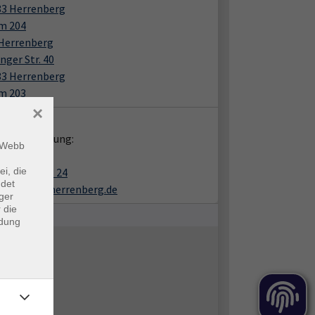
83 Herrenberg
m 204
 Herrenberg
nger Str. 40
83 Herrenberg
m 203
×
takt:
liche Beratung:
m Webb
a Kraus
ei, die
7032 - 2703 24
ndet
kraus@vhs.herrenberg.de
ger
 die
ndung