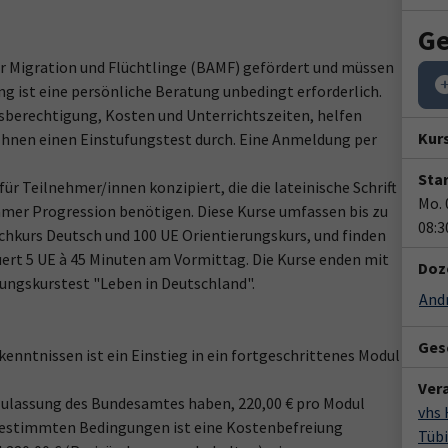
Ge
 Migration und Flüchtlinge (BAMF) gefördert und müssen
g ist eine persönliche Beratung unbedingt erforderlich.
gsberechtigung, Kosten und Unterrichtszeiten, helfen
Kur
 Ihnen einen Einstufungstest durch. Eine Anmeldung per
Star
ür Teilnehmer/innen konzipiert, die die lateinische Schrift
Mo. 
amer Progression benötigen. Diese Kurse umfassen bis zu
08:3
chkurs Deutsch und 100 UE Orientierungskurs, und finden
uert 5 UE à 45 Minuten am Vormittag. Die Kurse enden mit
Doz
ungskurstest "Leben in Deutschland".
And
Gesc
rkenntnissen ist ein Einstieg in ein fortgeschrittenes Modul
Ver
 Zulassung des Bundesamtes haben, 220,00 € pro Modul
vhs
 bestimmten Bedingungen ist eine Kostenbefreiung
Tübi