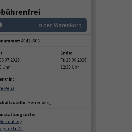
bührenfrei
In den Warenkorb
snummer:
4041a603
t:
Ende:
06.07.2026
Fr. 25.09.2026
0 Uhr
12:30 Uhr
ent*in:
re Penz
häftsstelle:
Herrenberg
anstaltungsorte:
 Herrenberg
nger Str. 40