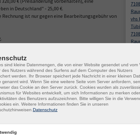
 320,00 € (Preisänderung vorbehalten), eine
710
ben in Deutschland" - 25,00 €.
Rau
e Rechnung ist nur gegen eine Bearbeitungsgebühr von
vhs
Tübi
710
.
Rau
ung)
dienstags von 10:00 bis 12:00 Uhr.
Kon
enschutz
Fach
es sind kleine Datenmengen, die von einer Website gesendet und vo
Uhr, Tel. 07032/2703-20.
Anit
r des Nutzers während des Surfens auf dem Computer des Nutzers
chert werden. Ihr Browser speichert jede Nachricht in einer kleinen Dat
0
 genannt wird. Wenn Sie eine weitere Seite vom Server anfordern, se
en statt.
owser das Cookie an den Server zurück. Cookies wurden als zuverlässi
ismus für Websites entwickelt, um sich Informationen zu merken oder
ktivitäten des Benutzers aufzuzeichnen. Bitte willigen Sie in die Verwe
okies ein. Weitere Informationen finden Sie in unseren
schutzhinweisen.
Datenschutz
twendig