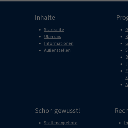
Inhalte
Pro
Startseite
G
Über uns
K
Informationen
G
Außenstellen
S
B
J
F
S
A
Schon gewusst!
Rech
Stellenangebote
I