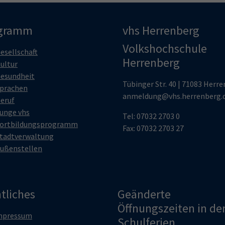
gramm
vhs Herrenberg
Volkshochschule
esellschaft
Herrenberg
ultur
esundheit
Tübinger Str. 40 | 71083 Herr
prachen
anmeldung@vhs.herrenberg.
eruf
unge vhs
Tel: 07032 2703 0
ortbildungsprogramm
Fax: 07032 2703 27
tadtverwaltung
ußenstellen
tliches
Geänderte
Öffnungszeiten in de
mpressum
Schulferien