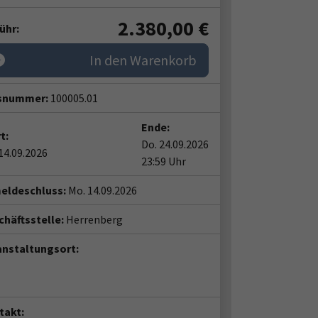
2.380,00
€
ühr:
In den Warenkorb
snummer:
100005.01
Ende:
t:
Do. 24.09.2026
14.09.2026
23:59 Uhr
eldeschluss:
Mo. 14.09.2026
häftsstelle:
Herrenberg
anstaltungsort:
takt: