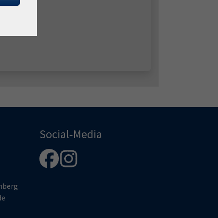
Social-Media
enberg
de