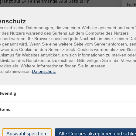
egrenzt auf 14 Teilnehmende. Alle Details im
Fach
Sabi
n Annette Brünger
enschutz
es sind kleine Datenmengen, die von einer Website gesendet und vo
r des Nutzers während des Surfens auf dem Computer des Nutzers
chert werden. Ihr Browser speichert jede Nachricht in einer kleinen Dat
Ort / Raum
 genannt wird. Wenn Sie eine weitere Seite vom Server anfordern, se
owser das Cookie an den Server zurück. Cookies wurden als zuverlässi
hr
ismus für Websites entwickelt, um sich Informationen zu merken oder
ktivitäten des Benutzers aufzuzeichnen. Bitte willigen Sie in die Verwe
okies ein. Weitere Informationen finden Sie in unseren
 Uhr
schutzhinweisen.
Datenschutz
 Uhr
59 Uhr
twendig
hr
tomo
Uhr
Uhr
Auswahl speichern
Alle Cookies akzeptieren und schli