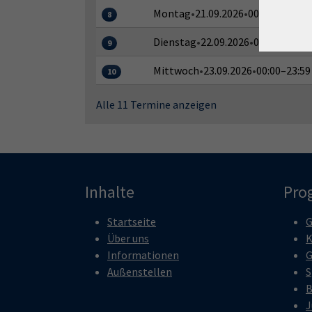
Montag
•
21.09.2026
•
00:00–23:59 U
8
Dienstag
•
22.09.2026
•
00:00–23:59
9
Mittwoch
•
23.09.2026
•
00:00–23:59
10
Alle 11 Termine anzeigen
Inhalte
Pro
Startseite
G
Über uns
K
Informationen
G
Außenstellen
S
B
J