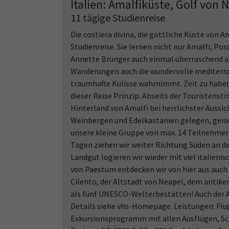
Italien: Amalfiküste, Golf von 
11 tägige Studienreise
Die costiera divina, die göttliche Küste von 
Studienreise. Sie lernen nicht nur Amalfi, Po
Annette Brünger auch einmal überraschend a
Wanderungen auch die wundervolle mediterrane
traumhafte Kulisse wahrnimmt. Zeit zu haben 
dieser Reise Prinzip. Abseits der Touristenst
Hinterland von Amalfi bei herrlichster Aussi
Weinbergen und Edelkastanien gelegen, genie
unsere kleine Gruppe von max. 14 Teilnehme
Tagen ziehen wir weiter Richtung Süden an d
Landgut logieren wir wieder mit viel italien
von Paestum entdecken wir von hier aus auch
Cilento, der Altstadt von Neapel, dem antike
als fünf UNESCO-Welterbestätten! Auch der Au
Details siehe vhs-Homepage. Leistungen: Flu
Exkursionsprogramm mit allen Ausflügen, Sch