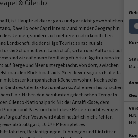
Neapel & Cilento
Geb
Amalfi, ist Hauptziel dieser ganz und gar nicht gewöhnlichen
sitano, Ravello oder Capri intensiv und mit der Geographin
nders kennen, sondern auf mehreren naturkundlichen
Kur
 Landschaft, die der eilige Tourist sonst nur als
für die Schönheit von Landschaft, Orten und Kultur ist auf
röme sind wir auf einem familiär geführten Agriturismo im
Star
cht auf Berge und Meer untergebracht. Von dort, zwischen
Mo. 
ßt man den Blick hinab aufs Meer, bevor Signora Isabella
rn mit bester kampanischer Küche verwöhnt. Nach sechs
Anm
en Rand des Cilento-Nationalparks. Auf einem historischen
ischem Flair. Neben den berühmten griechischen Tempeln
Gesc
 den Cilento-Nationalpark. Mit der Amalfiküste, dem
Ver
n Pompei und Paestum führt diese Reise zu nicht weniger
N.N.
sflug auf den Vesuv wird dabei natürlich nicht fehlen.
N.N.
greise ab Stuttgart, 10 Ü/HP komplettes
iffsfahrten, Besichtigungen, Führungen und Eintritten.
Kon