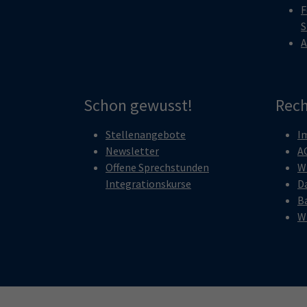
F
S
A
Schon gewusst!
Rech
Stellenangebote
I
Newsletter
A
Offene Sprechstunden
W
Integrationskurse
D
Ba
W