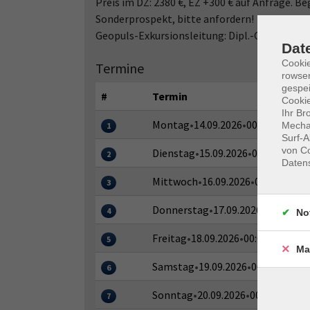
Preis im DZ: 2380 €, EZ +300 € auf Anfrage. B
Sonderprospekt, bitte anfordern!
Geopuls-Exkursionsleitung: Dipl.-Geographi
Dat
Cooki
Termine
rowse
gespei
#
Termin
Cookie
Ihr Br
Montag
•
14.09.2026
•
00:00–23:59 U
Mechan
1
Surf-A
von Co
Dienstag
•
15.09.2026
•
00:00–23:59
2
Daten
Mittwoch
•
16.09.2026
•
00:00–23:59
3
Donnerstag
•
17.09.2026
•
00:00–23:
4
No
Freitag
•
18.09.2026
•
00:00–23:59 U
5
Ma
Samstag
•
19.09.2026
•
00:00–23:59 
6
Sonntag
•
20.09.2026
•
00:00–23:59 
7