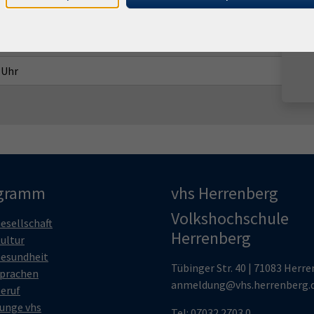
hr
 Uhr
 Uhr
gramm
vhs Herrenberg
Volkshochschule
esellschaft
Herrenberg
ultur
esundheit
Tübinger Str. 40 | 71083 Herr
prachen
anmeldung@vhs.herrenberg.
eruf
unge vhs
Tel: 07032 2703 0