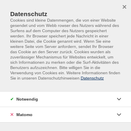
Skip to main content
Skip to page footer
×
Datenschutz
Cookies sind kleine Datenmengen, die von einer Website
gesendet und vom Webb rowser des Nutzers während des
Surfens auf dem Computer des Nutzers gespeichert
werden. Ihr Browser speichert jede Nachricht in einer
kleinen Datei, die Cookie genannt wird. Wenn Sie eine
weitere Seite vom Server anfordern, sendet Ihr Browser
das Cookie an den Server zurück. Cookies wurden als
Programm
Kultur und Gestalten
Fotografie
zuverlässiger Mechanismus für Websites entwickelt, um
sich Informationen zu merken oder die Surf-Aktivitäten des
Fotografie
Benutzers aufzuzeichnen. Bitte willigen Sie in die
Verwendung von Cookies ein. Weitere Informationen finden
Sie in unseren Datenschutzhinweisen.
Datenschutz
Filter
Notwendig
Wochentage
Matomo
Tageszeiten