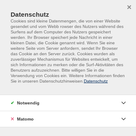
Skip to main content
Skip to page footer
×
Datenschutz
Cookies sind kleine Datenmengen, die von einer Website
gesendet und vom Webb rowser des Nutzers während des
Surfens auf dem Computer des Nutzers gespeichert
werden. Ihr Browser speichert jede Nachricht in einer
kleinen Datei, die Cookie genannt wird. Wenn Sie eine
weitere Seite vom Server anfordern, sendet Ihr Browser
das Cookie an den Server zurück. Cookies wurden als
Programm
Junge vhs
Musik
zuverlässiger Mechanismus für Websites entwickelt, um
sich Informationen zu merken oder die Surf-Aktivitäten des
Musik
Benutzers aufzuzeichnen. Bitte willigen Sie in die
Verwendung von Cookies ein. Weitere Informationen finden
Sie in unseren Datenschutzhinweisen.
Datenschutz
Filter
Notwendig
Wochentage
Matomo
Tageszeiten