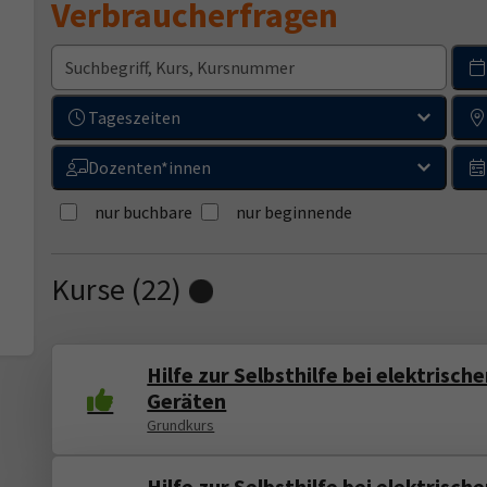
Verbraucherfragen
Tageszeiten
Dozenten*innen
nur buchbare
nur beginnende
Kurse (
22
)
Loading...
Hilfe zur Selbsthilfe bei elektrisch
Geräten
Grundkurs
Hilfe zur Selbsthilfe bei elektrisch