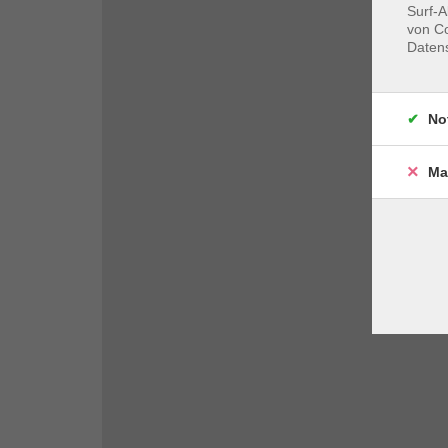
Surf-A
von Co
Daten
No
Ma