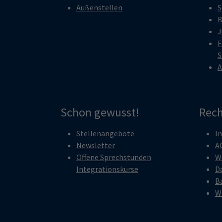
Außenstellen
S
B
J
F
S
A
Schon gewusst!
Rech
Stellenangebote
I
Newsletter
A
Offene Sprechstunden
W
Integrationskurse
D
Ba
W