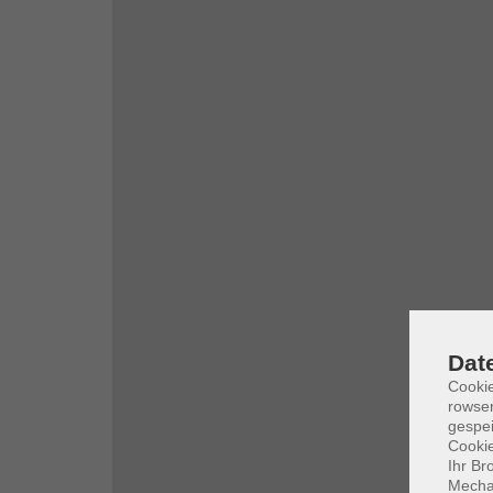
Dat
Cooki
rowse
gespei
Cookie
Ihr Br
Mechan