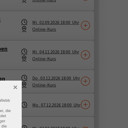
:
Mi .
02.09.2026
18:00
Uhr
Online-Kurs
ben
Mi .
04.11.2026
18:00
Uhr
Online-Kurs
en
Do .
03.12.2026
18:00
Uhr
Online-Kurs
×
m Webb
Mo .
07.12.2026
18:00
Uhr
ei, die
ndet
ger
 die