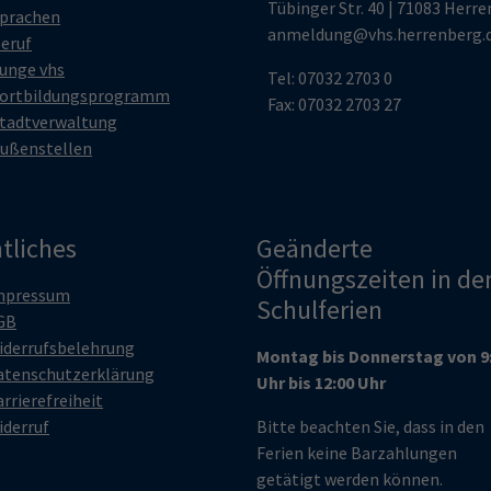
Tübinger Str. 40 | 71083 Herr
prachen
anmeldung@vhs.herrenberg.
eruf
unge vhs
Tel: 07032 2703 0
ortbildungsprogramm
Fax: 07032 2703 27
tadtverwaltung
ußenstellen
tliches
Geänderte
Öffnungszeiten in de
mpressum
Schulferien
GB
iderrufsbelehrung
Montag bis Donnerstag von 9
atenschutzerklärung
Uhr bis 12:00 Uhr
rrierefreiheit
iderruf
Bitte beachten Sie, dass in den
Ferien keine Barzahlungen
getätigt werden können.