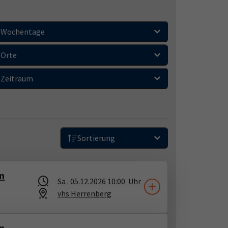
Wochentage
Orte
Zeitraum
Sortierung
en
Sa .
05.12.2026
10:00
Uhr
vhs Herrenberg
en