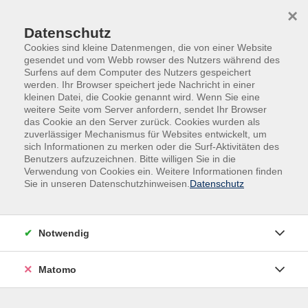
Skip to main content
Skip to page footer
×
Datenschutz
Cookies sind kleine Datenmengen, die von einer Website
gesendet und vom Webb rowser des Nutzers während des
Surfens auf dem Computer des Nutzers gespeichert
werden. Ihr Browser speichert jede Nachricht in einer
kleinen Datei, die Cookie genannt wird. Wenn Sie eine
weitere Seite vom Server anfordern, sendet Ihr Browser
das Cookie an den Server zurück. Cookies wurden als
Programm
Beruf - IT - Management
zuverlässiger Mechanismus für Websites entwickelt, um
sich Informationen zu merken oder die Surf-Aktivitäten des
Besondere Zielgruppen
Benutzers aufzuzeichnen. Bitte willigen Sie in die
Besondere Zielgruppen
Verwendung von Cookies ein. Weitere Informationen finden
Sie in unseren Datenschutzhinweisen.
Datenschutz
Filter
Notwendig
Wochentage
Matomo
Tageszeiten