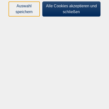
Auswahl
Alle Cookies akzeptieren und
Orte
speichern
schließen
Dozenten*innen
Zeitraum
nur buchbare
nur beginnende
Loading...
Kurse (
2
)
Sortierung
Tastschreiben für Kids
Für Kinder & Jugendliche von 9-16 Jahren
Sa .
28.11.2026
09:00
Uhr
vhs Herrenberg