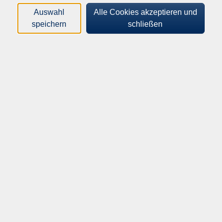
Loading...
Kurse (
0
)
Auswahl
Alle Cookies akzeptieren und
speichern
schließen
Sortierung
Inhalte
Startseite
Über uns
Informationen
Außenstellen
Programm
Gesellschaft