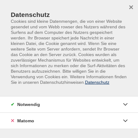
Skip to main content
Skip to page footer
×
Datenschutz
Cookies sind kleine Datenmengen, die von einer Website
gesendet und vom Webb rowser des Nutzers während des
Surfens auf dem Computer des Nutzers gespeichert
werden. Ihr Browser speichert jede Nachricht in einer
kleinen Datei, die Cookie genannt wird. Wenn Sie eine
weitere Seite vom Server anfordern, sendet Ihr Browser
das Cookie an den Server zurück. Cookies wurden als
Kurse nach Themen
zuverlässiger Mechanismus für Websites entwickelt, um
sich Informationen zu merken oder die Surf-Aktivitäten des
Benutzers aufzuzeichnen. Bitte willigen Sie in die
Loading...
Verwendung von Cookies ein. Weitere Informationen finden
Sie in unseren Datenschutzhinweisen.
Datenschutz
Filter
Notwendig
Wochentage
Matomo
Tageszeiten