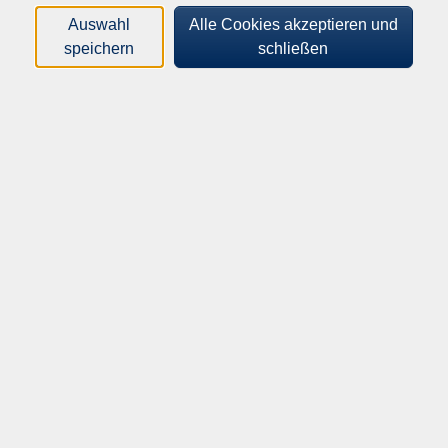
Auswahl
Alle Cookies akzeptieren und
Orte
speichern
schließen
Dozenten*innen
Zeitraum
nur buchbare
nur beginnende
Kurse (
0
)
Loading...
Sortierung
Inhalte