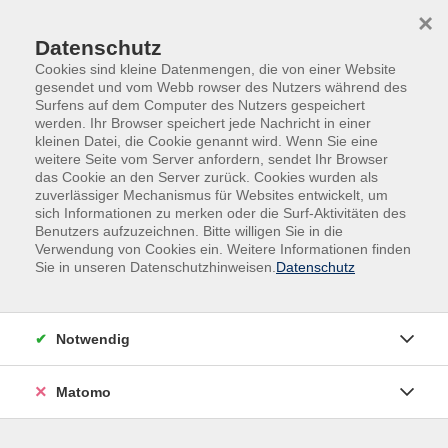
Skip to main content
Skip to page footer
×
Datenschutz
Cookies sind kleine Datenmengen, die von einer Website
gesendet und vom Webb rowser des Nutzers während des
Surfens auf dem Computer des Nutzers gespeichert
werden. Ihr Browser speichert jede Nachricht in einer
kleinen Datei, die Cookie genannt wird. Wenn Sie eine
weitere Seite vom Server anfordern, sendet Ihr Browser
das Cookie an den Server zurück. Cookies wurden als
Kurse nach Themen
zuverlässiger Mechanismus für Websites entwickelt, um
sich Informationen zu merken oder die Surf-Aktivitäten des
Benutzers aufzuzeichnen. Bitte willigen Sie in die
Loading...
Verwendung von Cookies ein. Weitere Informationen finden
Sie in unseren Datenschutzhinweisen.
Datenschutz
Filter
Notwendig
Wochentage
Matomo
Tageszeiten