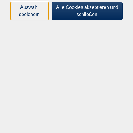
Auswahl
Alle Cookies akzeptieren und
Orte
speichern
schließen
Dozenten*innen
Zeitraum
nur buchbare
nur beginnende
Loading...
Kurse (
0
)
Sortierung
Inhalte