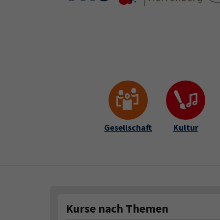
Skip to main content
Skip to page footer
Gesellschaft
Kultur
Kurse nach Themen