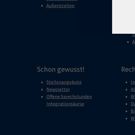
Außenstellen
S
B
J
F
S
A
Schon gewusst!
Rech
Stellenangebote
I
Newsletter
A
Offene Sprechstunden
W
Integrationskurse
D
Ba
W