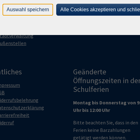
Tübinger Str. 40 | 71083 Herr
prachen
Auswahl speichern
Alle Cookies akzeptieren und schli
anmeldung@vhs.herrenberg.
eruf
unge vhs
Tel: 07032 2703 0
ortbildungsprogramm
Fax: 07032 2703 27
tadtverwaltung
ußenstellen
tliches
Geänderte
Öffnungszeiten in de
mpressum
Schulferien
GB
iderrufsbelehrung
Montag bis Donnerstag von 9
atenschutzerklärung
Uhr bis 12:00 Uhr
rrierefreiheit
iderruf
Bitte beachten Sie, dass in den
Ferien keine Barzahlungen
getätigt werden können.