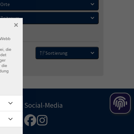
Orte
Zeitraum
×
m Webb
ei, die
Sortierung
ndet
ger
 die
ndung
Social-Media