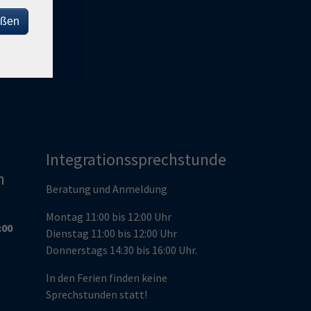
enberg
eßen
de
Integrationssprechstunde
n
Beratung und Anmeldung
Montag 11:00 bis 12:00 Uhr
:00
Dienstag 11:00 bis 12:00 Uhr
Donnerstags 14:30 bis 16:00 Uhr.
In den Ferien finden keine
Sprechstunden statt!