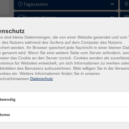
Tageszeiten
Dozenten*innen
nur buchbare
nur beginnende
enschutz
es sind kleine Datenmengen, die von einer Website gesendet und vo
r des Nutzers während des Surfens auf dem Computer des Nutzers
Kurse (
0
)
chert werden. Ihr Browser speichert jede Nachricht in einer kleinen Dat
Loading...
 genannt wird. Wenn Sie eine weitere Seite vom Server anfordern, se
owser das Cookie an den Server zurück. Cookies wurden als zuverlässi
ismus für Websites entwickelt, um sich Informationen zu merken oder
ktivitäten des Benutzers aufzuzeichnen. Bitte willigen Sie in die Verwe
okies ein. Weitere Informationen finden Sie in unseren
schutzhinweisen.
Datenschutz
gramm
vhs Herrenberg
twendig
Volkshochschule
esellschaft
tomo
Herrenberg
ultur
esundheit