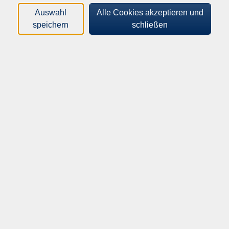
Auswahl
Alle Cookies akzeptieren und
Orte
speichern
schließen
Dozenten*innen
Zeitraum
nur buchbare
nur beginnende
Loading...
Kurse (
132
)
Sortierung
Blockflöten-Ensemble A
Für Wiedereinsteiger oder Fortgeschrittene
Mo .
21.09.2026
20:00
Uhr
Bürgerhaus