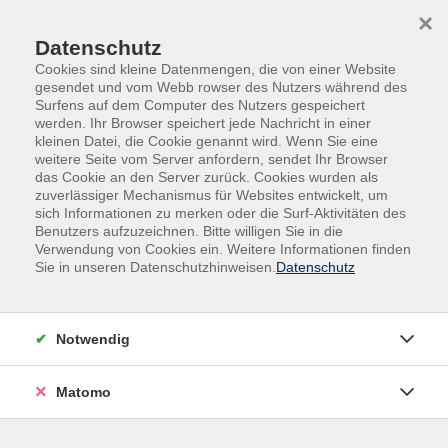
Skip to main content
Skip to page footer
×
Datenschutz
Cookies sind kleine Datenmengen, die von einer Website
gesendet und vom Webb rowser des Nutzers während des
Surfens auf dem Computer des Nutzers gespeichert
werden. Ihr Browser speichert jede Nachricht in einer
kleinen Datei, die Cookie genannt wird. Wenn Sie eine
weitere Seite vom Server anfordern, sendet Ihr Browser
das Cookie an den Server zurück. Cookies wurden als
Kurse nach Themen
zuverlässiger Mechanismus für Websites entwickelt, um
sich Informationen zu merken oder die Surf-Aktivitäten des
Benutzers aufzuzeichnen. Bitte willigen Sie in die
Loading...
Verwendung von Cookies ein. Weitere Informationen finden
Sie in unseren Datenschutzhinweisen.
Datenschutz
Filter
Notwendig
Wochentage
Matomo
Tageszeiten