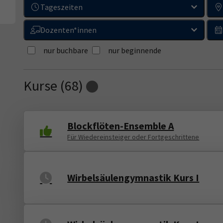
Tageszeiten
Dozenten*innen
nur buchbare
nur beginnende
Kurse (
68
)
Loading...
Blockflöten-Ensemble A
Für Wiedereinsteiger oder Fortgeschrittene
Wirbelsäulengymnastik Kurs I