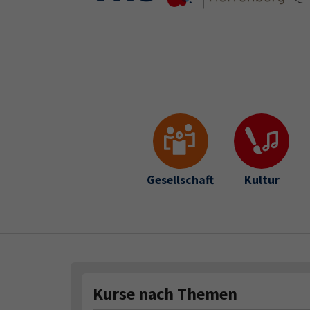
Skip to main content
Skip to page footer
Gesellschaft
Kultur
Kurse nach Themen