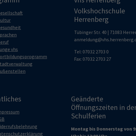
Volkshochschule
esellschaft
Herrenberg
ultur
esundheit
Tübinger Str. 40 | 71083 Herr
prachen
anmeldung@vhs.herrenberg.
eruf
unge vhs
Tel: 07032 2703 0
ortbildungsprogramm
Fax: 07032 2703 27
tadtverwaltung
ußenstellen
tliches
Geänderte
Öffnungszeiten in de
mpressum
Schulferien
GB
iderrufsbelehrung
Montag bis Donnerstag von 9
atenschutzerklärung