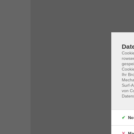
Dat
Cooki
rowse
gespei
Cookie
Ihr Br
Mechan
Surf-A
von Co
Daten
No
Ma