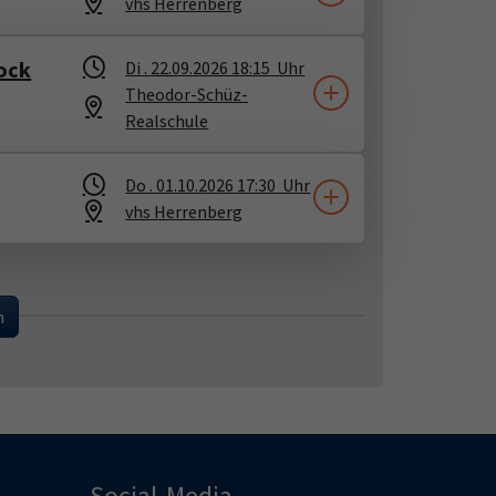
vhs Herrenberg
ock
Di .
22.09.2026
18:15
Uhr
Theodor-Schüz-
Realschule
Do .
01.10.2026
17:30
Uhr
vhs Herrenberg
...
n
Social-Media