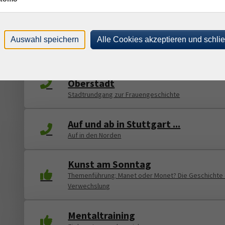
Auf und ab in Stuttgart ... Auf in de
Norden
Auswahl speichern
Alle Cookies akzeptieren und schli
Stadtführung mit Bernd Schlanderer
Frauenleben in der Tübinger
Oberstadt
Stadtrundgang zur Frauengeschichte
Auf und ab in Stuttgart ...
Auf in den Norden
Kunst am Sonntag
Themenführung: Manet oder Monet? Die Geschichte 
Verwechslung
Mentaltraining