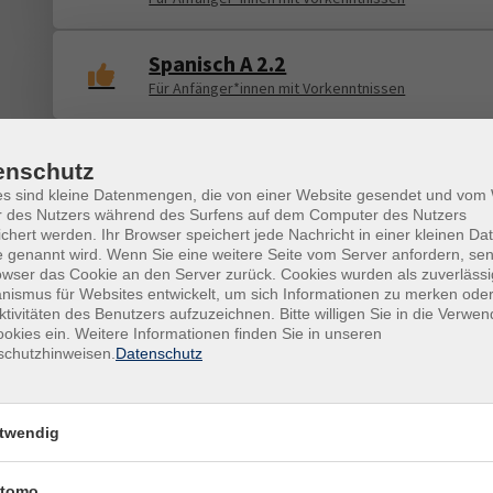
Spanisch A 2.2
Für Anfänger*innen mit Vorkenntnissen
Teil I: Mechanismen verstehen und
enschutz
Risiken erkennen
es sind kleine Datenmengen, die von einer Website gesendet und vo
r des Nutzers während des Surfens auf dem Computer des Nutzers
chert werden. Ihr Browser speichert jede Nachricht in einer kleinen Dat
A Winter Tea Experience: Warmth,
 genannt wird. Wenn Sie eine weitere Seite vom Server anfordern, se
Calm, and Mindfulness
owser das Cookie an den Server zurück. Cookies wurden als zuverlässi
Englisch B1 – C2
ismus für Websites entwickelt, um sich Informationen zu merken oder
ktivitäten des Benutzers aufzuzeichnen. Bitte willigen Sie in die Verwe
okies ein. Weitere Informationen finden Sie in unseren
English Conversation Niveau B2/C
schutzhinweisen.
Datenschutz
Conversation with Literature
twendig
Brush up your English
English Conversation Niveau B1
tomo