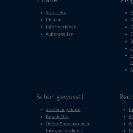
Startseite
G
Über uns
K
Informationen
G
Außenstellen
S
B
J
F
S
A
Schon gewusst!
Rech
Stellenangebote
I
Newsletter
A
Offene Sprechstunden
W
Integrationskurse
D