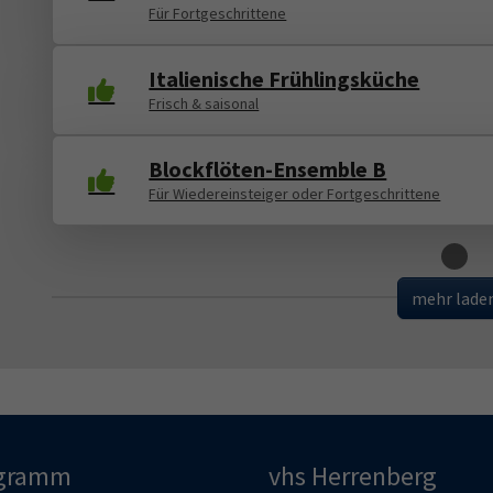
Für Fortgeschrittene
Italienische Frühlingsküche
Frisch & saisonal
Blockflöten-Ensemble B
Für Wiedereinsteiger oder Fortgeschrittene
Loading
mehr lade
gramm
vhs Herrenberg