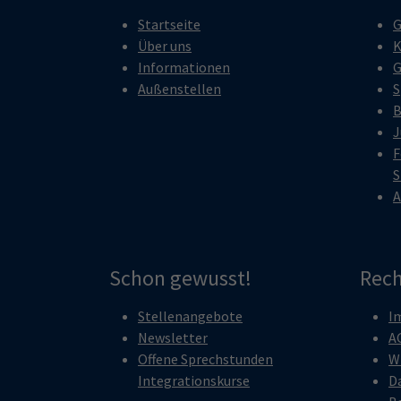
Startseite
G
Über uns
K
Informationen
G
Außenstellen
S
B
J
F
S
A
Schon gewusst!
Rech
Stellenangebote
I
Newsletter
A
Offene Sprechstunden
W
Integrationskurse
D