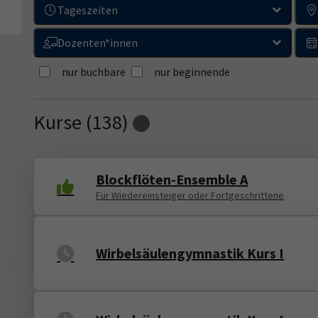
Tageszeiten
Dozenten*innen
nur buchbare
nur beginnende
Kurse (
138
)
Loading...
Blockflöten-Ensemble A
Für Wiedereinsteiger oder Fortgeschrittene
Wirbelsäulengymnastik Kurs I