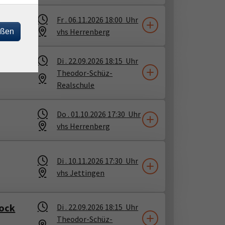
Fr .
06.11.2026
18:00
Uhr
vhs Herrenberg
eßen
ock
Di .
22.09.2026
18:15
Uhr
Theodor-Schüz-
Realschule
Do .
01.10.2026
17:30
Uhr
vhs Herrenberg
Di .
10.11.2026
17:30
Uhr
vhs Jettingen
lock
Di .
22.09.2026
18:15
Uhr
Theodor-Schüz-