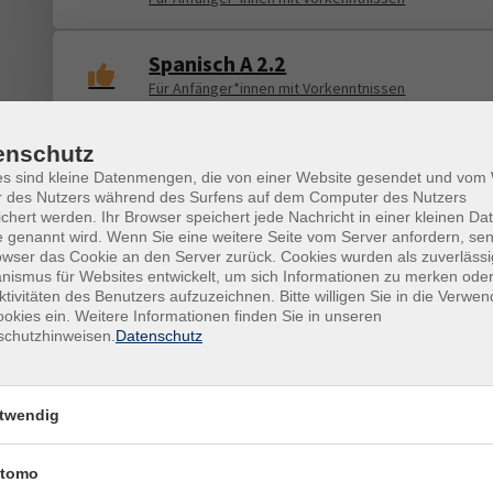
Spanisch A 2.2
Für Anfänger*innen mit Vorkenntnissen
Teil I: Mechanismen verstehen und
enschutz
Risiken erkennen
es sind kleine Datenmengen, die von einer Website gesendet und vo
r des Nutzers während des Surfens auf dem Computer des Nutzers
chert werden. Ihr Browser speichert jede Nachricht in einer kleinen Dat
 genannt wird. Wenn Sie eine weitere Seite vom Server anfordern, se
English Conversation Niveau B2/C
owser das Cookie an den Server zurück. Cookies wurden als zuverlässi
Conversation with Literature
ismus für Websites entwickelt, um sich Informationen zu merken oder
ktivitäten des Benutzers aufzuzeichnen. Bitte willigen Sie in die Verwe
okies ein. Weitere Informationen finden Sie in unseren
A Winter Tea Experience: Warmth,
schutzhinweisen.
Datenschutz
Calm, and Mindfulness
Englisch B1 – C2
twendig
Brush up your English
English Conversation Niveau B1
tomo