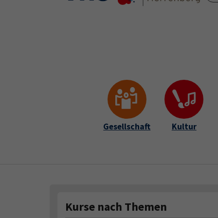
Skip to main content
Skip to page footer
Gesellschaft
Kultur
Kurse nach Themen