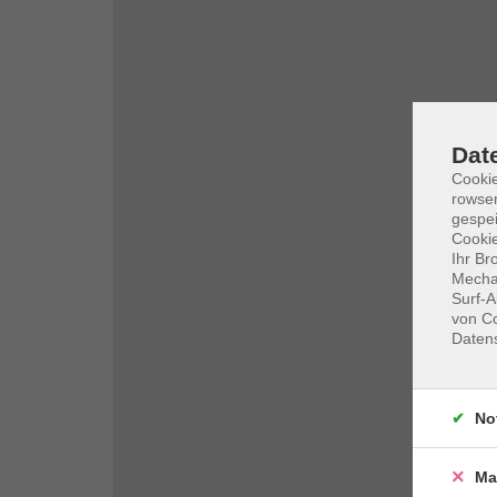
Dat
Cooki
rowse
gespei
Cookie
Ihr Br
Mechan
Surf-A
von Co
Daten
No
Ma