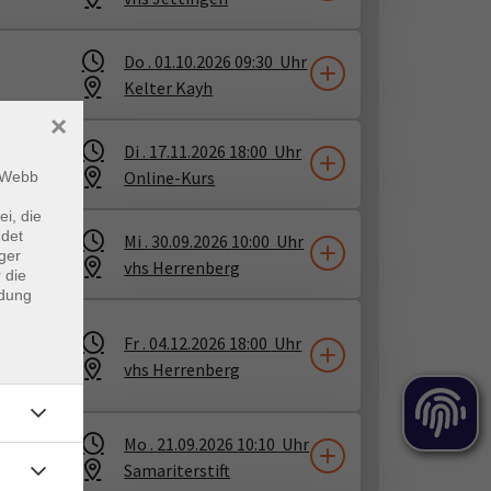
Do .
01.10.2026
09:30
Uhr
Kelter Kayh
×
Di .
17.11.2026
18:00
Uhr
Online-Kurs
m Webb
ei, die
ndet
1
Mi .
30.09.2026
10:00
Uhr
ger
vhs Herrenberg
 die
ndung
Fr .
04.12.2026
18:00
Uhr
vhs Herrenberg
Mo .
21.09.2026
10:10
Uhr
Samariterstift