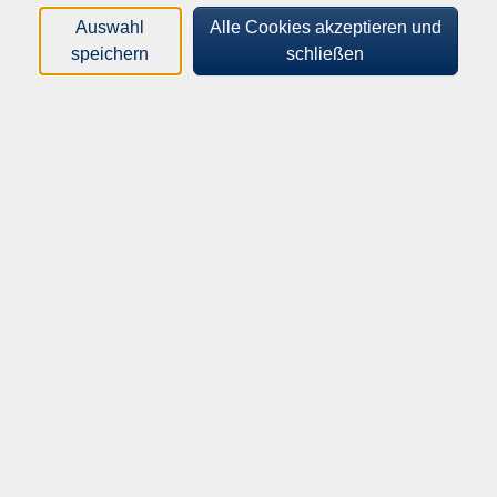
Auswahl
Alle Cookies akzeptieren und
Orte
speichern
schließen
Dozenten*innen
Zeitraum
nur buchbare
nur beginnende
Loading...
Kurse (
89
)
Sortierung
Blockflöten-Ensemble A
Für Wiedereinsteiger oder Fortgeschrittene
Mo .
21.09.2026
20:00
Uhr
Bürgerhaus