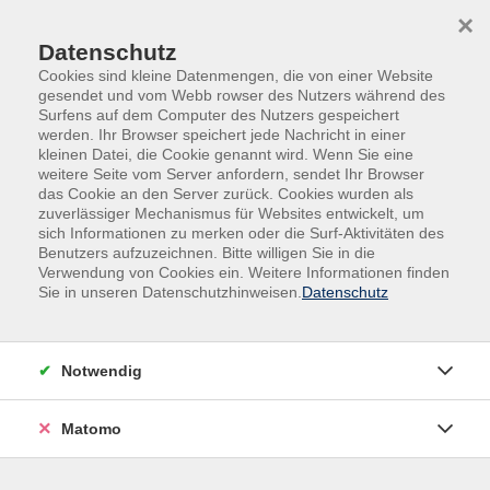
Skip to main content
Skip to page footer
×
Datenschutz
Cookies sind kleine Datenmengen, die von einer Website
gesendet und vom Webb rowser des Nutzers während des
Surfens auf dem Computer des Nutzers gespeichert
werden. Ihr Browser speichert jede Nachricht in einer
kleinen Datei, die Cookie genannt wird. Wenn Sie eine
weitere Seite vom Server anfordern, sendet Ihr Browser
das Cookie an den Server zurück. Cookies wurden als
Kurse nach Themen
zuverlässiger Mechanismus für Websites entwickelt, um
sich Informationen zu merken oder die Surf-Aktivitäten des
Benutzers aufzuzeichnen. Bitte willigen Sie in die
Loading...
Verwendung von Cookies ein. Weitere Informationen finden
Sie in unseren Datenschutzhinweisen.
Datenschutz
Filter
Notwendig
Wochentage
Matomo
Tageszeiten