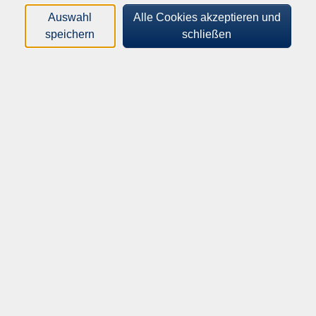
Auswahl
Alle Cookies akzeptieren und
Orte
speichern
schließen
Dozenten*innen
Zeitraum
nur buchbare
nur beginnende
Loading...
Kurse (
156
)
Sortierung
Blockflöten-Ensemble A
Für Wiedereinsteiger oder Fortgeschrittene
Mo .
21.09.2026
20:00
Uhr
Bürgerhaus