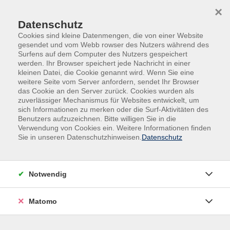
Skip to main content
Skip to page footer
×
Datenschutz
Cookies sind kleine Datenmengen, die von einer Website
gesendet und vom Webb rowser des Nutzers während des
Surfens auf dem Computer des Nutzers gespeichert
werden. Ihr Browser speichert jede Nachricht in einer
kleinen Datei, die Cookie genannt wird. Wenn Sie eine
weitere Seite vom Server anfordern, sendet Ihr Browser
das Cookie an den Server zurück. Cookies wurden als
Kurse nach Themen
zuverlässiger Mechanismus für Websites entwickelt, um
sich Informationen zu merken oder die Surf-Aktivitäten des
Benutzers aufzuzeichnen. Bitte willigen Sie in die
Loading...
Verwendung von Cookies ein. Weitere Informationen finden
Sie in unseren Datenschutzhinweisen.
Datenschutz
Filter
Notwendig
Wochentage
Matomo
Tageszeiten